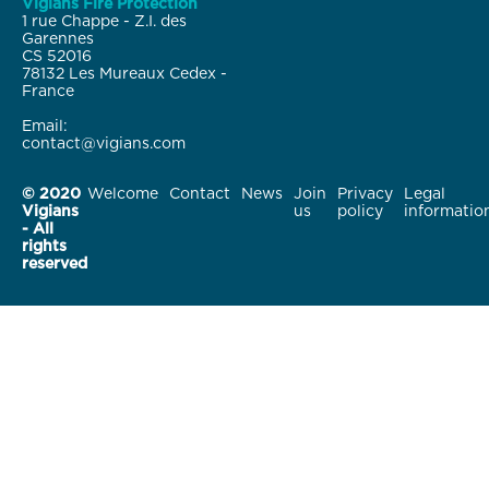
Vigians Fire Protection
1 rue Chappe - Z.I. des
Garennes
CS 52016
78132 Les Mureaux Cedex -
France
Email:
contact@vigians.com
© 2020
Welcome
Contact
News
Join
Privacy
Legal
Vigians
us
policy
informatio
- All
rights
reserved